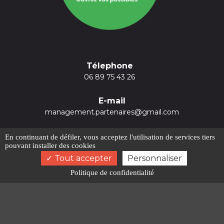
Télephone
06 89 75 43 26
E-mail
management.partenaires@gmail.com
En continuant de défiler,
vous acceptez l'utilisation de services tiers
pouvant installer des cookies
Tout accepter
Personnaliser
Blog
Activités
Coaching professionnel Pau
Politique de confidentialité
Coaching professionnel Bordeaux
Coaching de dirigeant Bayonne
Coaching accompagnement Bayonne
Coaching professionnel Toulouse