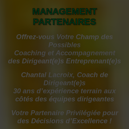
MANAGEMENT
PARTENAIRES
Offrez-vo us Votre Champ des
Possibles
Coaching et Accompagnement
des Dirigeant(e)s Entreprenant(e)s
Chantal Lacroix, Coach de
Dirigeant(e)s
30 ans d’expérience terrain aux
côtés des équipes dirigeantes
Votre Partenaire Privilégiée pour
des Décisions d’Excellence !