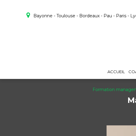
Panneau de gestion des cookies
Bayonne - Toulouse - Bordeaux - Pau - Paris - L
ACCUEIL
CO
Formation managem
Ma