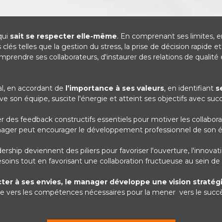
qui
sait se respecter elle-même
. En comprenant ses limites, e
s telles que la gestion du stress, la prise de décision rapide e
dre ses collaborateurs, d'instaurer des relations de qualité et 
al, en accordant de
l’importance à ses valeurs
, en identifiant
s
e son équipe, suscite l'énergie et atteint ses objectifs avec suc
s feedback constructifs essentiels pour motiver les collaborateur
anager peut encourager le développement professionnel de son é
ership deviennent des piliers pour favoriser l'ouverture, l'innovat
soins tout en favorisant une collaboration fructueuse au sein de 
er à ses envies, le manager développe une vision stratégi
 vers les compétences nécessaires pour la mener vers le succè