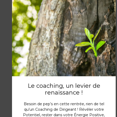
Le coaching, un levier de
renaissance !
Besoin de pep’s en cette rentrée, rien de tel
qu’un Coaching de Dirigeant ! Révéler votre
Potentiel, rester dans votre Énergie Positive,