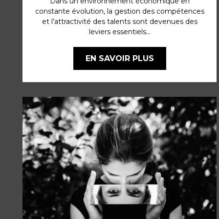
Dans un environnement économique en
constante évolution, la gestion des compétences
et l’attractivité des talents sont devenues des
leviers essentiels...
EN SAVOIR PLUS