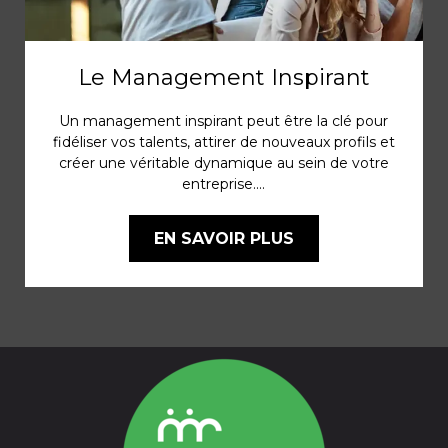
Le Management Inspirant
Un management inspirant peut être la clé pour
fidéliser vos talents, attirer de nouveaux profils et
créer une véritable dynamique au sein de votre
entreprise....
EN SAVOIR PLUS