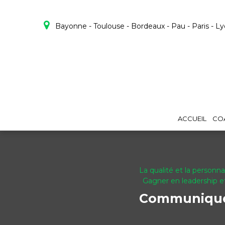
Panneau de gestion des cookies
Bayonne - Toulouse - Bordeaux - Pau - Paris - L
ACCUEIL
CO
La qualité et la personn
Gagner en leadership e
Communiquer 