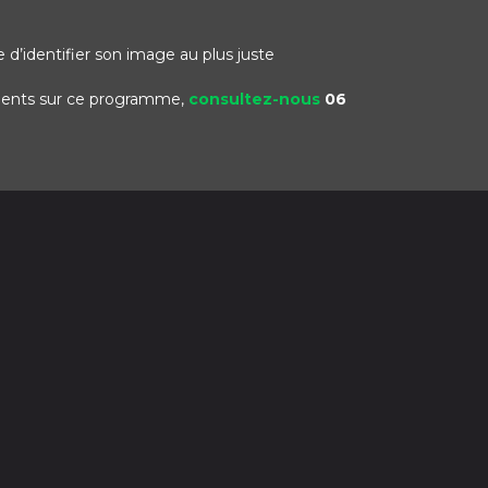
le d’identifier son image au plus juste
ments sur ce programme,
consultez-nous
06