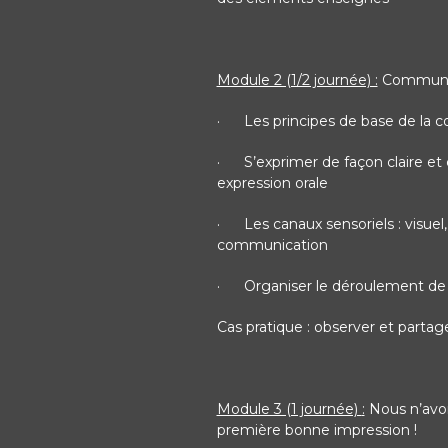
Module 2 (1/2 journée) :
Communiqu
·
Les principes de base de la c
·
S’exprimer de façon claire e
expression orale
·
Les canaux sensoriels : visuel,
communication
·
Organiser le déroulement de l
Cas pratique : observer et partag
Module 3 (1 journée)
:
Nous n’avon
première bonne impression !