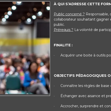
À QUI S’ADRESSE CETTE FOR
Public concerné ?
Responsable, d
collaborateur souhaitant gagner 
public.
Prérequis ?
La volonté de partici
FINALITE :
·
Acquérir une boite à outils po
OBJECTIFS PÉDAGOGIQUES O
·
Connaître les règles de base
·
Échanger avec aisance et pre
·
Accrocher, surprendre et conq