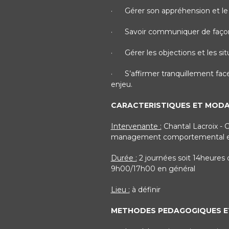
·
Gérer son appréhension et le t
·
Savoir communiquer de façon
·
Gérer les objections et les situ
·
S’affirmer tranquillement fa
enjeu.
CARACTERISTIQUES ET MODAL
Intervenante :
Chantal Lacroix - 
management comportemental et e
Durée :
2 journées soit 14heures 
9h00/17h00 en général
Lieu :
à définir
METHODES PEDAGOGIQUES ET