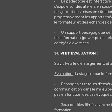
·
La pédagogie est interactive e
s’appuie sur des ateliers en sou
des jeux et des mises en situati
progressivement les apports théor
le formateur et des échanges de 
·
Un support pédagogique démat
de la formation (power point – é
corrigés d’exercices).
SUIVI ET EVALUATION :
Suivi :
Feuille d’émargement, atte
Evaluation
du stagiaire par le f
·
Echanges et retours d'expérie
communication dans le milieu pro
pas en fonction des cas évoqués.
·
Jeux de rôles filmés avec rest
formation.