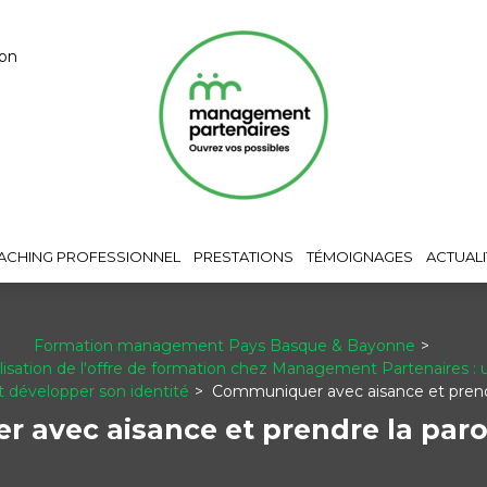
yon
ACHING PROFESSIONNEL
PRESTATIONS
TÉMOIGNAGES
ACTUALI
Formation management Pays Basque & Bayonne
alisation de l'offre de formation chez Management Partenaires : u
t développer son identité
Communiquer avec aisance et prendr
avec aisance et prendre la paro